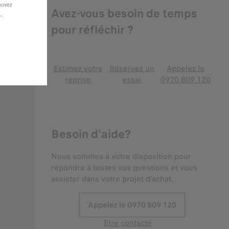
pouvez
Avez-vous besoin de temps
».
pour réfléchir ?
Estimez votre
Réservez un
Appelez le
reprise
essai
0970 809 120
Besoin d'aide?
Nous sommes à votre disposition pour
répondre à toutes vos questions et vous
assister dans votre projet d'achat.
Appelez le 0970 809 120
Etre contacté