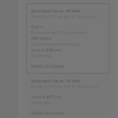
Electrique 136 ch - 49 kWh
Choisi
49 640 €
TTC*
ou
664 € TTC/mois***
0
g/km
Émissions de CO2 combinées
239
Wh/km
Consommation électrique
Jusqu'à
220
kms
Autonomie
Détails du moteur
Electrique 136 ch - 75 kWh
55 190 €
TTC*
ou
757 € TTC/mois***
Jusqu'à
347
kms
Autonomie
Détails du moteur