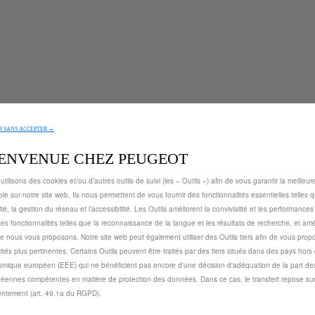
 SANS ACCEPTER →
IENVENUE CHEZ PEUGEOT
utilisons des cookies et/ou d’autres outils de suivi (les « Outils ») afin de vous garantir la meilleu
ble sur notre site web. Ils nous permettent de vous fournir des fonctionnalités essentielles telles q
ité, la gestion du réseau et l’accessibilité. Les Outils améliorent la convivialité et les performance
ses fonctionnalités telles que la reconnaissance de la langue et les résultats de recherche, et amél
e nous vous proposons. Notre site web peut également utiliser des Outils tiers afin de vous prop
cités plus pertinentes. Certains Outils peuvent être traités par des tiers situés dans des pays hors
mique européen (EEE) qui ne bénéficient pas encore d'une décision d'adéquation de la part des
éennes compétentes en matière de protection des données. Dans ce cas, le transfert repose sur
ntement (art. 49.1a du RGPD).