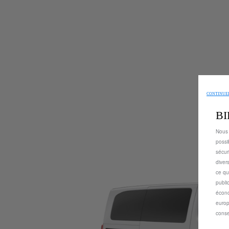
CONTINUER
B
Nous 
possi
sécur
diver
ce qu
publi
écono
europ
conse