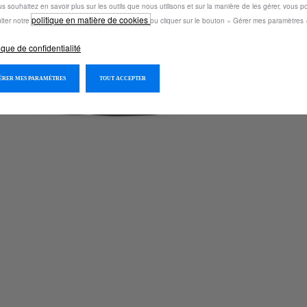
us souhaitez en savoir plus sur les outils que nous utilisons et sur la manière de les gérer, vous 
politique en matière de cookies
lter notre
ou cliquer sur le bouton « Gérer mes paramètres 
ique de confidentialité
GÉRER MES PARAMÈTRES
TOUT ACCEPTER