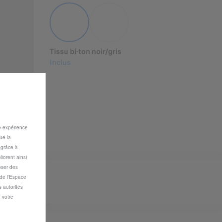
Tissu bi-ton noir/gris
Inclus
re expérience
ue la
s grâce à
iorent ainsi
oser des
 de l'Espace
 autorités
 votre