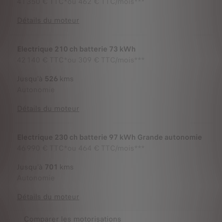
41 350 €
TTC*
ou
462 € TTC/mois***
Détails du moteur
Electrique 210 ch batterie 73 kWh
42 140 €
TTC*
ou
309 € TTC/mois***
Jusqu'à
526
kms
Autonomie
Détails du moteur
Electrique 230 ch batterie 97 kWh Grande autonomie
46 990 €
TTC*
ou
464 € TTC/mois***
Jusqu'à
701
kms
Autonomie
Détails du moteur
Comparer les motorisations