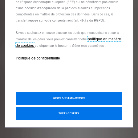
de l'Espace économique européen (EEE) qui ne bénéficient pas encore
d'une décision d'adéquation de la part des autorités européennes
compétentes en matière de protection des données. Dans ce cas, le
transfert repose sur votre consentement (art. 49.1a du RGPD).
Questions et
Si vous souhaitez en savoir plus sur les outils que nous utilisons et sur la
réponses
politique en matière
manière de les gérer, vous pouvez consulter notre
de cookies
ou cliquer sur le bouton « Gérer mes paramètres ».
GARANTIE PEUGEOT CARE
Politique de confidentialité
NOUVEAU CERTIFICAT D'ECONOMIE
D'ENERGIE
COMMENT PASSER COMMANDE EN
GÉRER MES PARAMÈTRES
LIGNE ?
TOUT ACCEPTER
CONDITIONS GÉNÉRALES DE VENTE