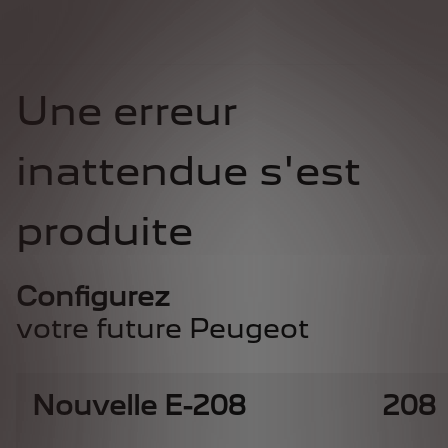
Une erreur
inattendue s'est
produite
Configurez
votre future Peugeot
Nouvelle E-208
208