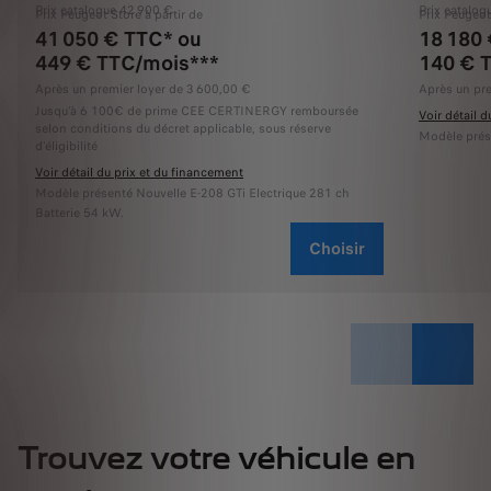
Prix catalogue 42 900 €
Prix catalog
Prix Peugeot Store à partir de
Prix Peugeot
41 050 € TTC* ou
18 180
449 € TTC/mois***
140 € 
Après un premier loyer de 3 600,00 €
Après un pre
Jusqu’à 6 100€ de prime CEE CERTINERGY remboursée
Voir détail 
selon conditions du décret applicable, sous réserve
Modèle prés
d’éligibilité
Voir détail du prix et du financement
Modèle présenté Nouvelle E-208 GTi Electrique 281 ch
Batterie 54 kW.
Choisir
Trouvez votre véhicule en